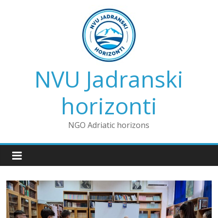
Skip
to
content
NVU Jadranski
horizonti
NGO Adriatic horizons